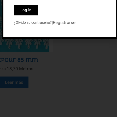
Log In
|
Registrarse
¿Olvidó su contraseña?
ipour 85 mm
eza 13,70 Metros
Leer más