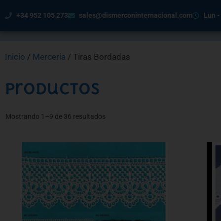
+34 952 105 273
sales@dismerconinternacional.com
Lun -
Inicio
/
Merceria
/ Tiras Bordadas
Productos
Mostrando 1–9 de 36 resultados