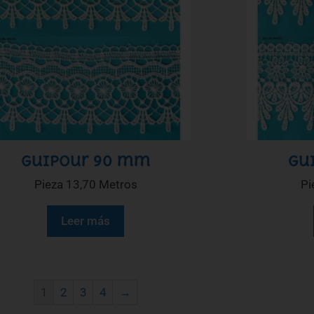
Guipour 90 mm
Gu
Pieza 13,70 Metros
Pi
Leer más
1
2
3
4
→