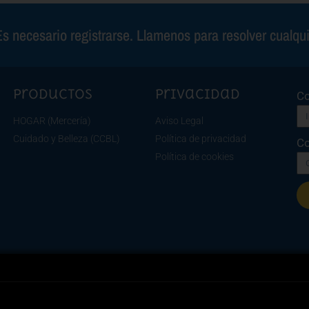
s necesario registrarse. Llamenos para resolver cualqu
Productos
Privacidad
Co
HOGAR (Mercería)
Aviso Legal
Cuidado y Belleza (CCBL)
Política de privacidad
Co
Política de cookies
Re