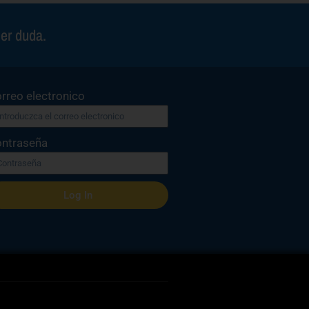
ier duda.
rreo electronico
ntraseña
Log In
gistrarse