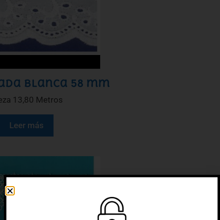
dada blanca 58 mm
eza 13,80 Metros
Leer más