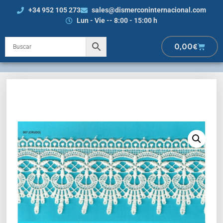
+34 952 105 273
sales@dismerconinternacional.com
Lun - Vie -- 8:00 - 15:00 h
0,00
€