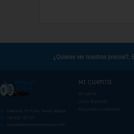
¿Quieres ver nuestros precios?, E
Mi cuenta
Mi cuenta
Carro de pedido
Mis pedidos realizados
Valle niza 79; P.I.Sta. Teresa; Málaga
+34 952 105 273
sales@dismerconinternacional.com