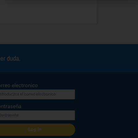
ier duda.
rreo electronico
ntraseña
Log In