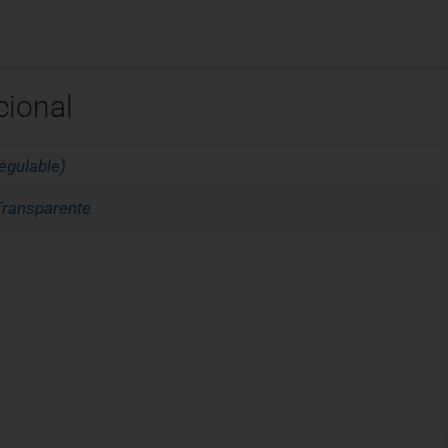
cional
egulable)
Transparente