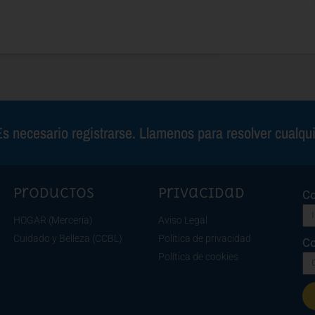
s necesario registrarse. Llamenos para resolver cualqu
Productos
Privacidad
Co
HOGAR (Mercería)
Aviso Legal
Cuidado y Belleza (CCBL)
Política de privacidad
Co
Política de cookies