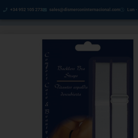
+34 952 105 273
sales@dismerconinternacional.com
Lun -