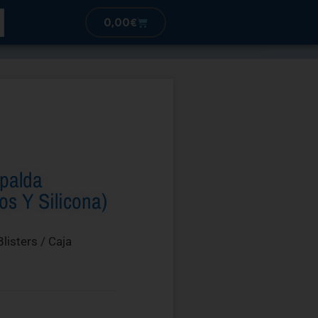
0,00
€
spalda
os Y Silicona)
Blisters / Caja