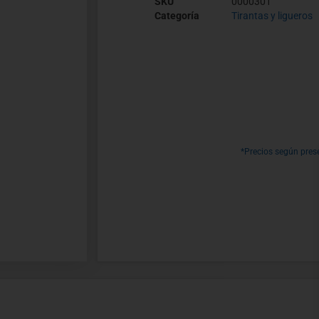
SKU
0000301
Categoría
Tirantas y ligueros
*Precios según pres