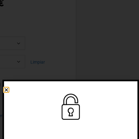
€
Limpiar
entación