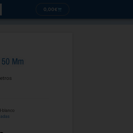
0,00
€
a 50 Mm
etros
d-blanco
dadas