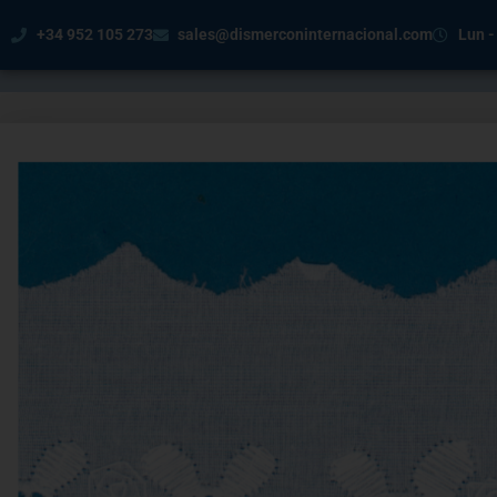
+34 952 105 273
sales@dismerconinternacional.com
Lun -