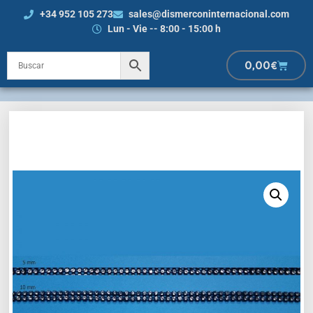
+34 952 105 273
sales@dismerconinternacional.com
Lun - Vie -- 8:00 - 15:00 h
0,00
€