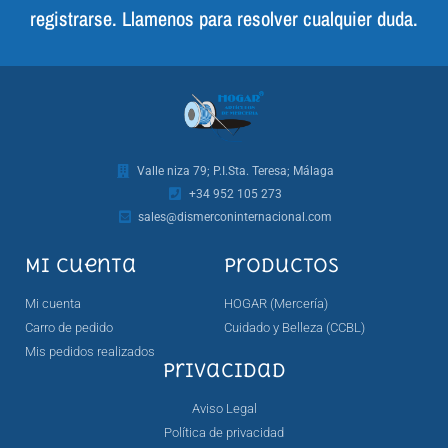
registrarse. Llamenos para resolver cualquier duda.
Valle niza 79; P.I.Sta. Teresa; Málaga
+34 952 105 273
sales@dismerconinternacional.com
Mi cuenta
Productos
Mi cuenta
HOGAR (Mercería)
Carro de pedido
Cuidado y Belleza (CCBL)
Mis pedidos realizados
Privacidad
Aviso Legal
Política de privacidad