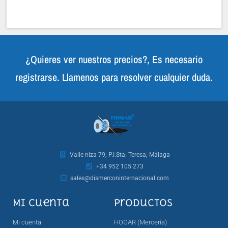
¿Quieres ver nuestros precios?, Es necesario
registrarse. Llamenos para resolver cualquier duda.
Valle niza 79; P.I.Sta. Teresa; Málaga
+34 952 105 273
sales@dismerconinternacional.com
Mi cuenta
Productos
Mi cuenta
HOGAR (Mercería)