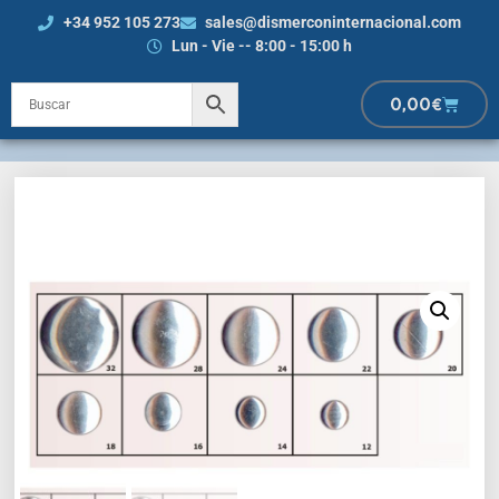
+34 952 105 273
sales@dismerconinternacional.com
Lun - Vie -- 8:00 - 15:00 h
0,00
€