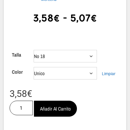
3,58
€
-
5,07
€
Talla
Color
Limpiar
3,58
€
Añadir Al Carrito