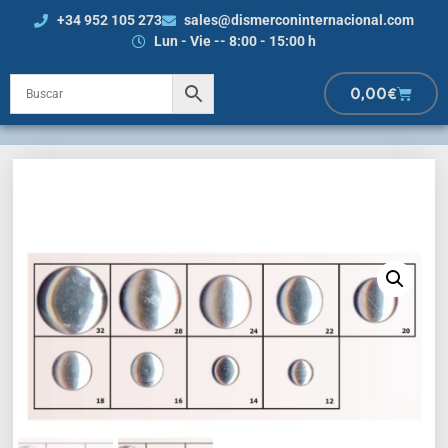
+34 952 105 273
sales@dismerconinternacional.com
Lun - Vie -- 8:00 - 15:00 h
0,00
€