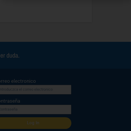
ier duda.
rreo electronico
ntraseña
Log In