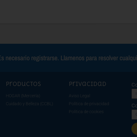
s necesario registrarse. Llamenos para resolver cualqu
Productos
Privacidad
Co
HOGAR (Mercería)
Aviso Legal
Cuidado y Belleza (CCBL)
Política de privacidad
Co
Política de cookies