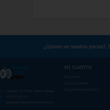
¿Quieres ver nuestros precios?, E
Mi cuenta
Mi cuenta
Carro de pedido
Mis pedidos realizados
Valle niza 79; P.I.Sta. Teresa; Málaga
+34 952 105 273
sales@dismerconinternacional.com