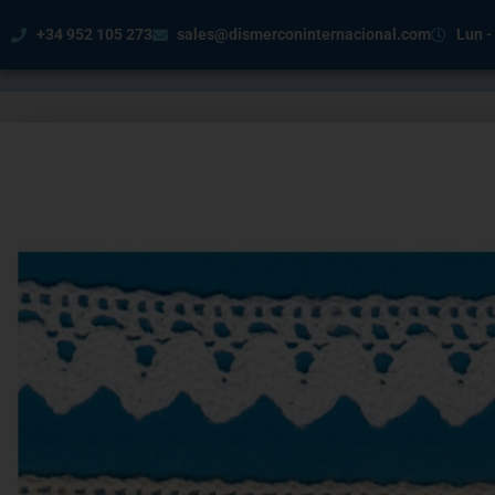
+34 952 105 273
sales@dismerconinternacional.com
Lun -