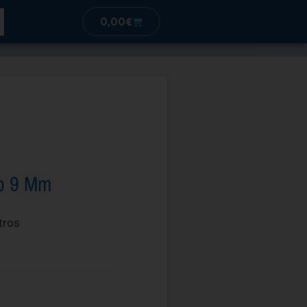
0,00
€
lo 9 Mm
tros