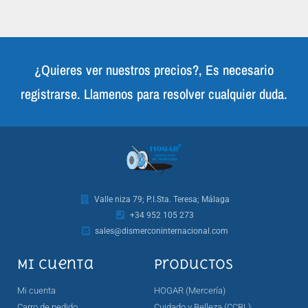
¿Quieres ver nuestros precios?, Es necesario
registrarse. Llamenos para resolver cualquier duda.
Valle niza 79; P.I.Sta. Teresa; Málaga
+34 952 105 273
sales@dismerconinternacional.com
Mi cuenta
Productos
Mi cuenta
HOGAR (Mercería)
Carro de pedido
Cuidado y Belleza (CCBL)