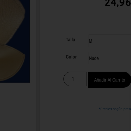
24,9
Talla
Color
Añadir Al Carrito
*Precios según pres