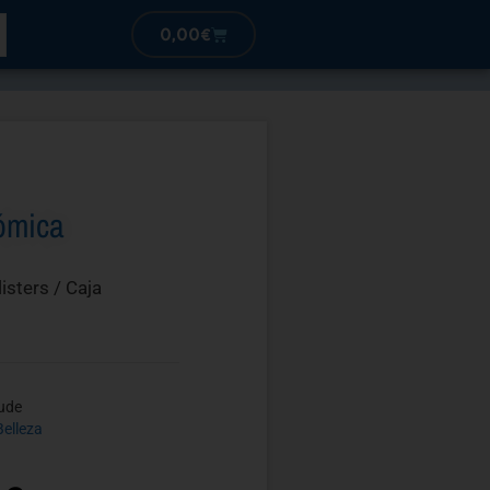
0,00
€
ómica
listers / Caja
ude
Belleza