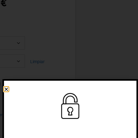
6
€
Limpiar
entación