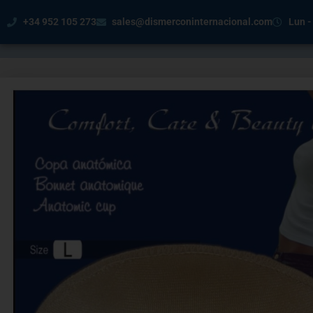
+34 952 105 273
sales@dismerconinternacional.com
Lun -