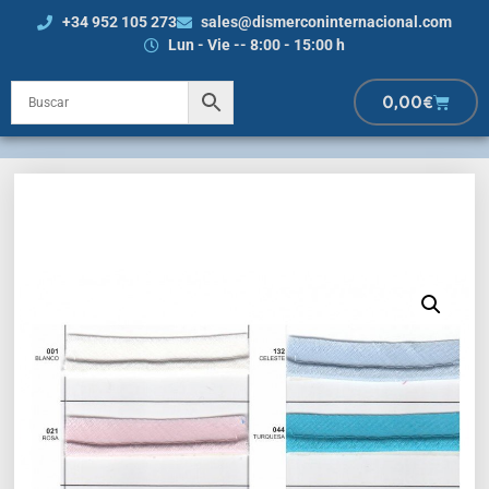
+34 952 105 273
sales@dismerconinternacional.com
Lun - Vie -- 8:00 - 15:00 h
0,00
€