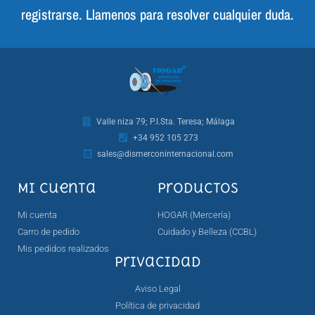
registrarse. Llamenos para resolver cualquier duda.
Valle niza 79; P.I.Sta. Teresa; Málaga
+34 952 105 273
sales@dismerconinternacional.com
Mi cuenta
Productos
Mi cuenta
HOGAR (Mercería)
Carro de pedido
Cuidado y Belleza (CCBL)
Mis pedidos realizados
Privacidad
Aviso Legal
Política de privacidad