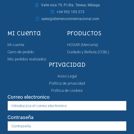
Valle niza 79; P.I.Sta. Teresa; Málaga
+34 952 105 273
sales@dismerconinternacional.com
Mi cuenta
Productos
Mi cuenta
HOGAR (Mercería)
Carro de pedido
Cuidado y Belleza (CCBL)
Mis pedidos realizados
Privacidad
Aviso Legal
Política de privacidad
Política de cookies
Correo electronico
Contraseña