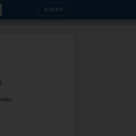
0,00
€
e
dades