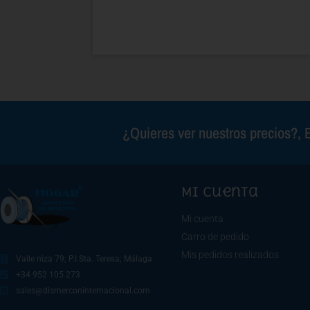
¿Quieres ver nuestros precios?, E
Mi cuenta
Mi cuenta
Carro de pedido
Mis pedidos realizados
Valle niza 79; P.I.Sta. Teresa; Málaga
+34 952 105 273
sales@dismerconinternacional.com