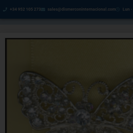
+34 952 105 273
sales@dismerconinternacional.com
Lun -