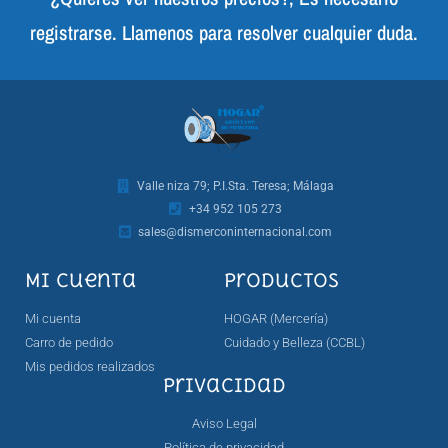
registrarse. Llamenos para resolver cualquier duda.
Valle niza 79; P.I.Sta. Teresa; Málaga
+34 952 105 273
sales@dismerconinternacional.com
Mi cuenta
Productos
Mi cuenta
HOGAR (Mercería)
Carro de pedido
Cuidado y Belleza (CCBL)
Mis pedidos realizados
Privacidad
Aviso Legal
Política de privacidad