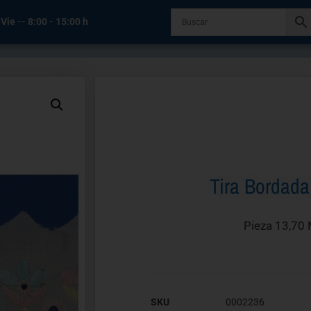
 Vie -- 8:00 - 15:00 h
Tira Bordad
Pieza 13,70 
SKU
0002236