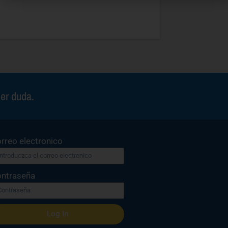
ier duda.
rreo electronico
ntraseña
Log In