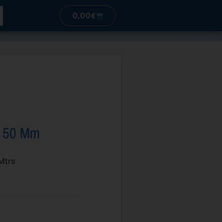
0,00
€
a 50 Mm
Mtrs