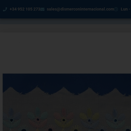
+34 952 105 273
sales@dismerconinternacional.com
Lun -