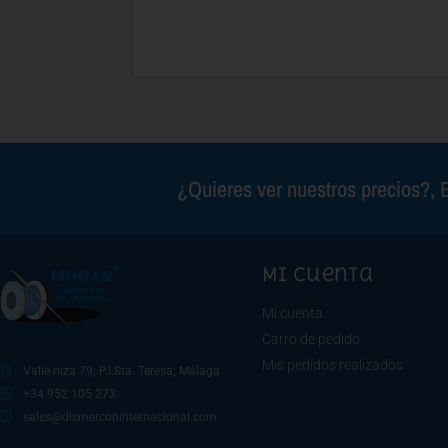
¿Quieres ver nuestros precios?, E
Mi cuenta
Mi cuenta
Carro de pedido
Mis pedidos realizados
Valle niza 79; P.I.Sta. Teresa; Málaga
+34 952 105 273
sales@dismerconinternacional.com